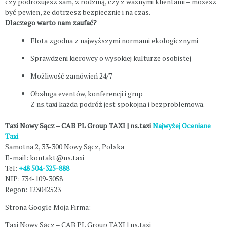
czy podróżujesz sam, z rodziną, czy z ważnymi klientami – możesz
być pewien, że dotrzesz bezpiecznie i na czas.
Dlaczego warto nam zaufać?
Flota zgodna z najwyższymi normami ekologicznymi
Sprawdzeni kierowcy o wysokiej kulturze osobistej
Możliwość zamówień 24/7
Obsługa eventów, konferencji i grup
Z ns.taxi każda podróż jest spokojna i bezproblemowa.
Taxi Nowy Sącz – CAB PL Group TAXI | ns.taxi
Najwyżej Oceniane
Taxi
Samotna 2, 33-300 Nowy Sącz, Polska
E-mail: kontakt@ns.taxi
Tel:
+48 504-325-888
NIP: 734-109-3058
Regon: 123042523
Strona Google Moja Firma:
Taxi Nowy Sącz – CAB PL Group TAXI | ns.taxi